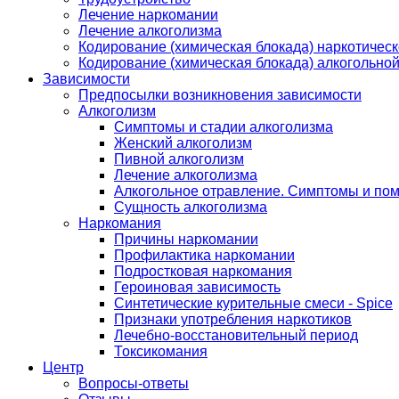
Лечение наркомании
Лечение алкоголизма
Кодирование (химическая блокада) наркотичес
Кодирование (химическая блокада) алкогольно
Зависимости
Предпосылки возникновения зависимости
Алкоголизм
Симптомы и стадии алкоголизма
Женский алкоголизм
Пивной алкоголизм
Лечение алкоголизма
Алкогольное отравление. Симптомы и по
Сущность алкоголизма
Наркомания
Причины наркомании
Профилактика наркомании
Подростковая наркомания
Героиновая зависимость
Синтетические курительные смеси - Spice
Признаки употребления наркотиков
Лечебно-восстановительный период
Токсикомания
Центр
Вопросы-ответы