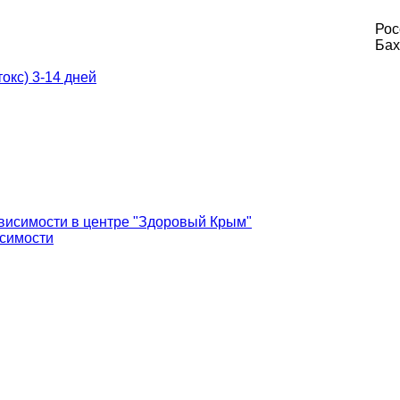
Рос
Бах
окс) 3-14 дней
ависимости в центре "Здоровый Крым"
исимости