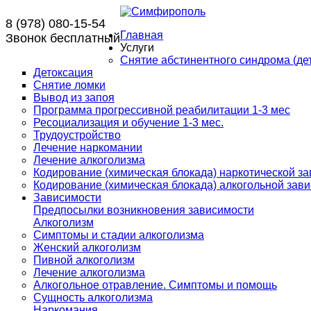
8 (978) 080-15-54
Главная
Звонок бесплатный
Услуги
Снятие абстинентного синдрома (дет
Детоксация
Снятие ломки
Вывод из запоя
Программа прогрессивной реабилитации 1-3 мес
Ресоциализация и обучение 1-3 мес.
Трудоустройство
Лечение наркомании
Лечение алкоголизма
Кодирование (химическая блокада) наркотической з
Кодирование (химическая блокада) алкогольной зав
Зависимости
Предпосылки возникновения зависимости
Алкоголизм
Симптомы и стадии алкоголизма
Женский алкоголизм
Пивной алкоголизм
Лечение алкоголизма
Алкогольное отравление. Симптомы и помощь
Сущность алкоголизма
Наркомания