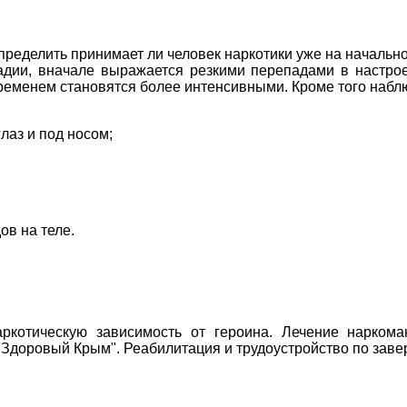
ределить принимает ли человек наркотики уже на начально
адии, вначале выражается резкими перепадами в настрое
временем становятся более интенсивными. Кроме того набл
лаз и под носом;
ов на теле.
котическую зависимость от героина. Лечение наркома
"Здоровый Крым". Реабилитация и трудоустройство по зав