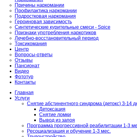
Причины наркомании
Профилактика наркомании
Подростковая наркомания
Героиновая зависимость
Синтетические курительные смеси - Spice
Признаки употребления наркотиков
Лечебно-восстановительный период
Токсикомания
Центр
Вопросы-ответы
Отзывы
Пансионат
Видео
Фототур
Контакты
Главная
Услуги
Снятие абстинентного синдрома (детокс) 3-14 д
Детоксация
Снятие ломки
Вывод из запоя
Программа прогрессивной реабилитации 1-3 м
Ресоциализация и обучение 1-3 мес.
Трудоустройство