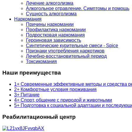
Лечение алкоголизма
Алкогольное отравление. Симптомы и помощь
Сущность алкоголизма
Наркомания
Причины наркомании
Профилактика наркомании
Подростковая наркомания
Героиновая зависимость
Синтетические курительные смеси - Spice
Признаки употребления наркотиков
Лечебно-восстановительный период
Токсикомания
Наши преимущества
1+ Современные эффективные методы и средства р
2+ Комфортные условия проживания
3+ Питание
4+ Спорт, общение с природой и животными
5+ Подготовка к социальной адаптации и последующ
Реабилитационный центр