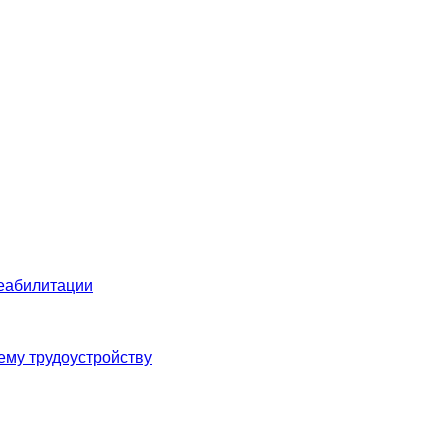
еабилитации
ему трудоустройству